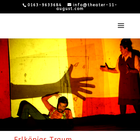
0163-9633684
info@theater-11-
august.com
Erlkönigs Traum