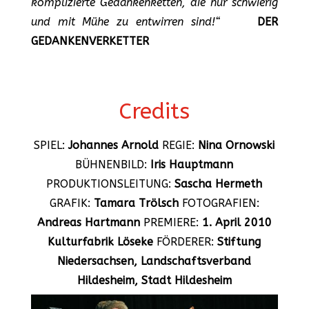
komplizierte Gedankenketten, die nur schwierig
und mit Mühe zu entwirren sind!“
DER
GEDANKENVERKETTER
Credits
SPIEL:
Johannes Arnold
REGIE:
Nina Ornowski
BÜHNENBILD:
Iris Hauptmann
PRODUKTIONSLEITUNG:
Sascha Hermeth
GRAFIK:
Tamara Trölsch
FOTOGRAFIEN:
Andreas Hartmann
PREMIERE:
1. April 2010
Kulturfabrik Löseke
FÖRDERER:
Stiftung
Niedersachsen, Landschaftsverband
Hildesheim, Stadt Hildesheim